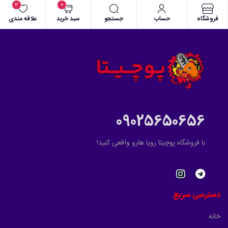
2
0
فروشگاه
حساب
جستجو
سبد خرید
علاقه مندی
09025650656
با فروشگاه پوچیتا رویا هارو واقعی کنید!
دسترسی سریع
خانه