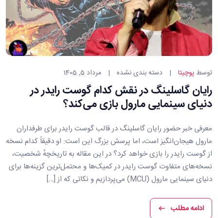
شما ارسال می شود.
کلمه کاربری یا ایمیل
*
اطلاعات شخصی شما برای پشتیبانی از
تجربه شما در سراسر این وب سایت،
مدیریت دسترسی به حساب شما، و برای
اهداف دیگری که در
سیاست حفظ حریم
دسته
توسط
پوچیتا
دسته بندی نشده
مرداد 5, 1405
بازگردانی گذرواژه
خصوصی
ما توضیح داده شده است،
بندی
رایان گاسلینگ در نقش کدام گوست رایدر در
استفاده خواهد شد..
ها:
قبلاً یک حساب کاربری دارد
دنیای سینمایی مارول بازی می‌کند؟
معرفی خبر حضور رایان گاسلینگ در قالب گوست رایدر برای طرفداران
ثبت‌نام
مارول هیجان‌انگیز است، اما پرسش بزرگ این است: او دقیقاً کدام نسخه
از گوست رایدر را بازی خواهد کرد؟ در این مقاله به تاریخچهٔ شخصیت،
قبلاً یک حساب کاربری دارد
نسخه‌های متفاوت گوست رایدر در کمیک‌ها و محتمل‌ترین گزینه‌ها برای
دنیای سینمایی مارول (MCU) می‌پردازیم و نکاتی که از […]
ادامه مطلب