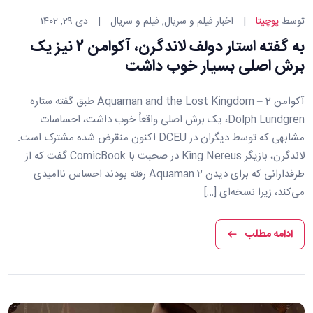
دسته
توسط
پوچیتا
اخبار فیلم و سریال
,
فیلم و سریال
دی 29, 1402
بندی
به گفته استار دولف لاندگرن، آکوامن 2 نیز یک
ها:
برش اصلی بسیار خوب داشت
آکوامن 2 – Aquaman and the Lost Kingdom طبق گفته ستاره
Dolph Lundgren، یک برش اصلی واقعاً خوب داشت، احساسات
مشابهی که توسط دیگران در DCEU اکنون منقرض شده مشترک است.
لاندگرن، بازیگر King Nereus در صحبت با ComicBook گفت که از
طرفدارانی که برای دیدن Aquaman 2 رفته بودند احساس ناامیدی
می‌کند، زیرا نسخه‌ای […]
ادامه مطلب