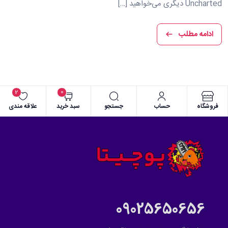
Uncharted دیگری می‌خواهید […]
ادامه مطلب
2
0
فروشگاه
حساب
جستجو
سبد خرید
علاقه مندی
09025650656