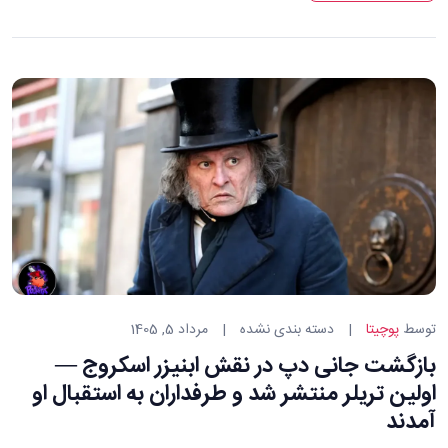
دسته
توسط
پوچیتا
دسته بندی نشده
مرداد 5, 1405
بندی
بازگشت جانی دپ در نقش ابنیزر اسکروج —
ها:
اولین تریلر منتشر شد و طرفداران به استقبال او
آمدند