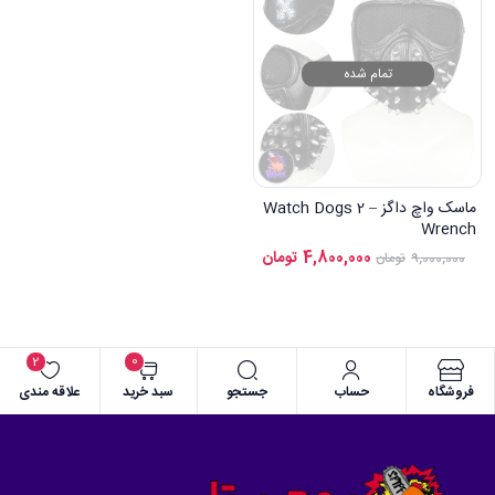
تمام شده
ماسک واچ داگز – Watch Dogs 2
Wrench
4,800,000
تومان
9,000,000
تومان
2
0
فروشگاه
حساب
جستجو
سبد خرید
علاقه مندی