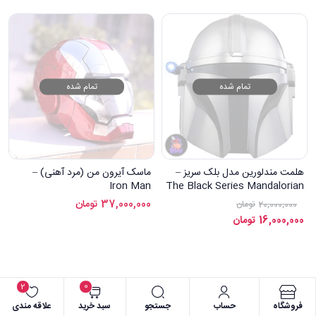
تمام شده
تمام شده
هلمت مندلورین مدل بلک سریز –
ماسک آیرون من (مرد آهنی) –
Iron Man
The Black Series Mandalorian
helmet
37,000,000
تومان
20,000,000
تومان
16,000,000
تومان
2
0
فروشگاه
حساب
جستجو
سبد خرید
علاقه مندی