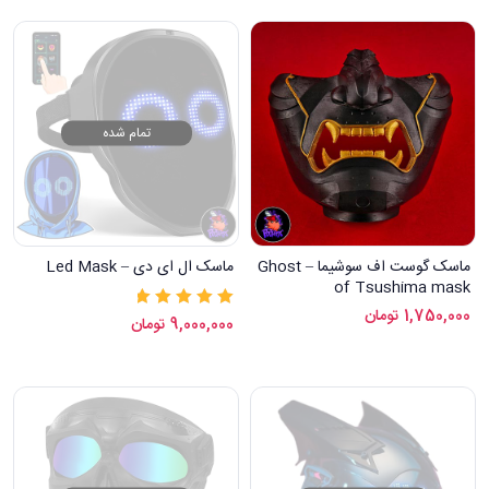
تمام شده
ماسک گوست اف سوشیما – Ghost
ماسک ال ای دی – Led Mask
of Tsushima mask
1,750,000
تومان
نمره
5.00
از 5
9,000,000
تومان