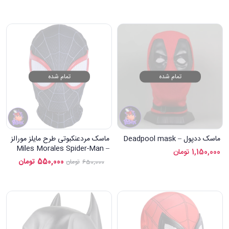
تمام شده
تمام شده
ماسک ددپول – Deadpool mask
ماسک مردعنکبوتی طرح مایلز مورالز
– Miles Morales Spider-Man
1,150,000
تومان
mask
550,000
تومان
650,000
تومان