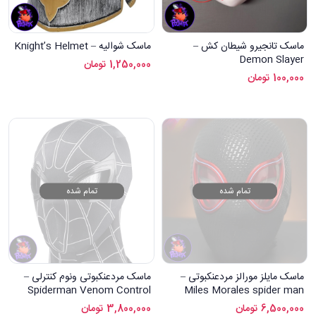
ماسک تانجیرو شیطان کش –
ماسک شوالیه – Knight’s Helmet
Demon Slayer
1,250,000
تومان
100,000
تومان
تمام شده
تمام شده
ماسک مایلز مورالز مردعنکبوتی –
ماسک مردعنکبوتی ونوم کنترلی –
Spiderman Venom Control
Miles Morales spider man
Mask
mask
6,500,000
تومان
3,800,000
تومان