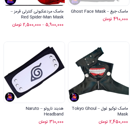
ماسک جیغ – Ghost Face Mask
ماسک مردعنکبوتی کنترلی قرمز –
Red Spider-Man Mask
490,000
تومان
5,900,000
–
2,500,000
تومان
ماسک توکیو غول – Tokyo Ghoul
هدبند ناروتو – Naruto
Headband
Mask
2,450,000
تومان
310,000
تومان