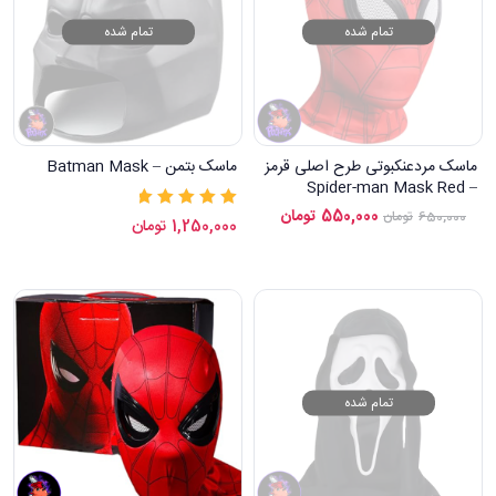
تمام شده
تمام شده
ماسک مردعنکبوتی طرح اصلی قرمز
ماسک بتمن – Batman Mask
– Spider-man Mask Red
550,000
تومان
650,000
تومان
نمره
5.00
از 5
1,250,000
تومان
تمام شده