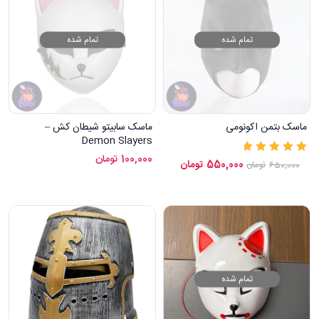
تمام شده
تمام شده
ماسک بتمن اکونومی
ماسک سابیتو شیطان کش –
Demon Slayers
100,000
تومان
نمره
5.00
از 5
550,000
تومان
650,000
تومان
تمام شده