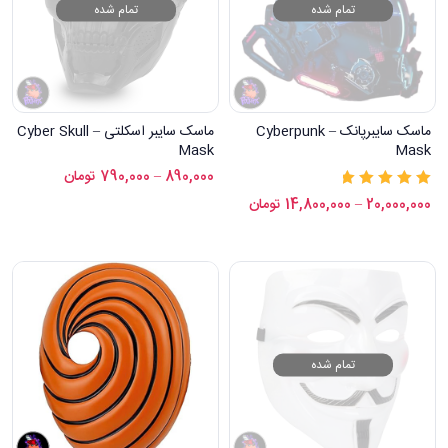
تمام شده
تمام شده
ماسک سایبرپانک – Cyberpunk
ماسک سایبر اسکلتی – Cyber Skull
Mask
Mask
890,000
–
790,000
تومان
نمره
5.00
از 5
20,000,000
–
14,800,000
تومان
تمام شده