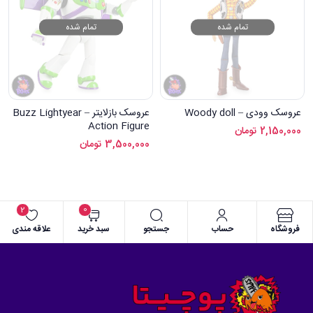
تمام شده
تمام شده
عروسک وودی – Woody doll
عروسک بازلایتر – Buzz Lightyear
Action Figure
2,150,000
تومان
3,500,000
تومان
2
0
فروشگاه
حساب
جستجو
سبد خرید
علاقه مندی