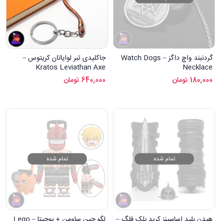
گردنبند واچ داگز – Watch Dogs
جاکلیدی تبر لوایاتان کریتوس –
Kratos Leviathan Axe
Necklace
Keychain
180,000
تومان
640,000
تومان
تمام شده
تمام شده
هیدن بلید اساسینز کرید بلک فلگ –
لگو چین ساومن + پوچیتا – Lego