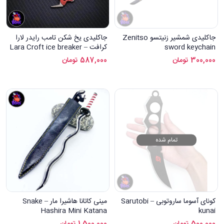
جاکلیدی شمشیر زنیتسو Zenitso
جاکلیدی یخ شکن تامب رایدر لارا
sword keychain
کرافت – Lara Croft ice breaker
keychain
300,000
تومان
587,000
تومان
تمام شده
کونای آسوما ساروتوبی – Sarutobi
مینی کاتانا هاشیرا مار – Snake
Hashira Mini Katana
kunai
500,000
تومان
1,500,000
تومان