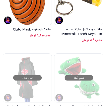
جاکلیدی مشعل ماینکرفت –
ماسک اوبیتو – Obito Mask
Minecraft Torch Keychain
1,800,000
تومان
560,000
تومان
تمام شده
تمام شده