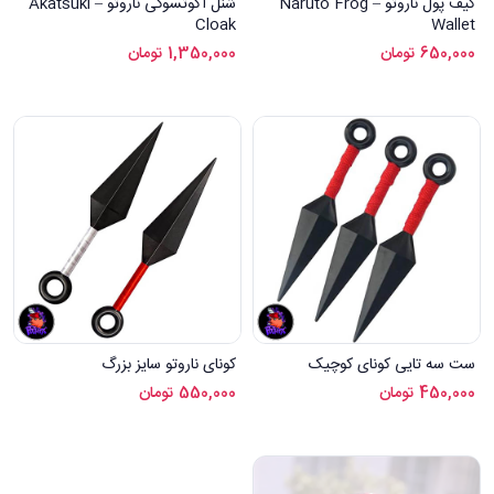
کیف پول ناروتو – Naruto Frog
شنل اکوتسوکی ناروتو – Akatsuki
Cloak
Wallet
650,000
تومان
1,350,000
تومان
ست سه تایی کونای کوچیک
کونای ناروتو سایز بزرگ
450,000
تومان
550,000
تومان