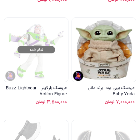
تمام شده
عروسک بیبی یودا برند ماتل –
عروسک بازلایتر – Buzz Lightyear
Action Figure
Baby Yoda
7,000,000
تومان
3,500,000
تومان