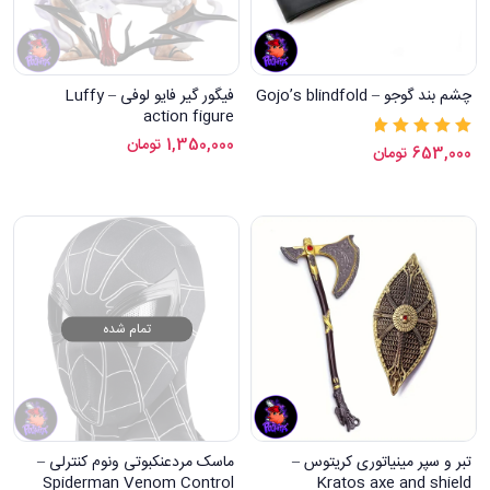
چشم بند گوجو – Gojo’s blindfold
فیگور گیر فایو لوفی – Luffy
action figure
1,350,000
تومان
نمره
5.00
از 5
653,000
تومان
تمام شده
تبر و سپر مینیاتوری کریتوس –
ماسک مردعنکبوتی ونوم کنترلی –
Spiderman Venom Control
Kratos axe and shield