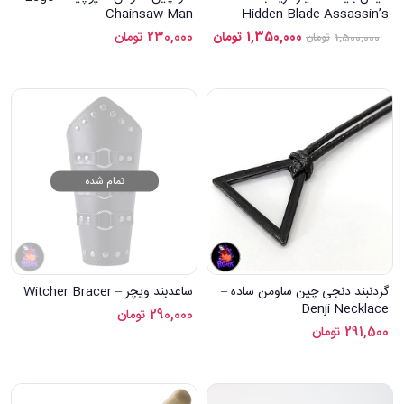
Chainsaw Man
Hidden Blade Assassin’s
Creed Black Flag
1,350,000
تومان
230,000
تومان
1,500,000
تومان
تمام شده
گردنبند دنجی چین ساومن ساده –
ساعدبند ویچر – Witcher Bracer
Denji Necklace
290,000
تومان
291,500
تومان