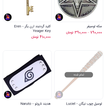
سکه لوسیفر
کلید گردنبند ارن یگر – Eren
Yeager Key
790,000
–
390,000
تومان
410,000
تومان
تمام شده
لوسیل چوب نیگان – Luciel
هدبند ناروتو – Naruto