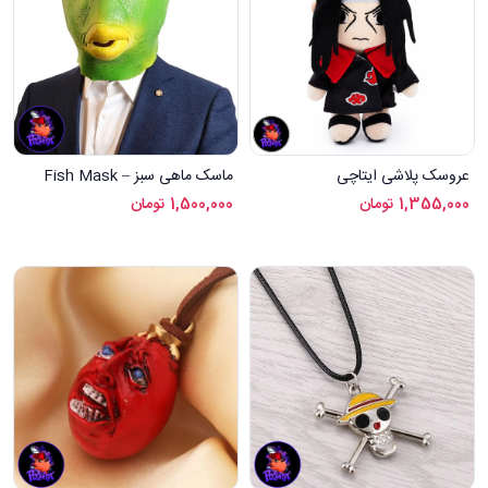
عروسک پلاشی ایتاچی
ماسک ماهی سبز – Fish Mask
1,355,000
تومان
1,500,000
تومان