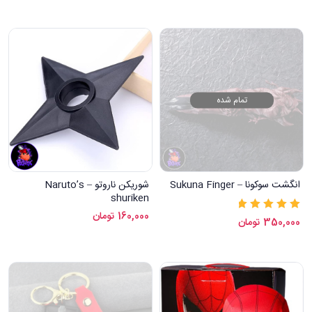
تمام شده
انگشت سوکونا – Sukuna Finger
شوریکن ناروتو – Naruto’s
shuriken
160,000
تومان
نمره
5.00
از 5
350,000
تومان