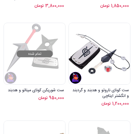
Mask
1,850,000
تومان
3,800,000
تومان
تمام شده
ست کونای ناروتو و هدبند و گردبند
ست شوریکن کونای میناتو و هدبند
و انگشتر ایتاچی
950,000
تومان
1,200,000
تومان