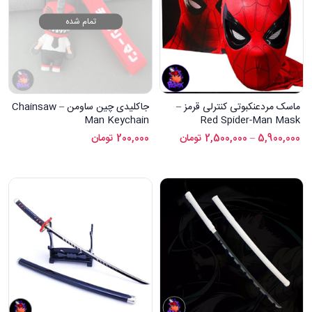
تمام شده
ماسک مردعنکبوتی کنترلی قرمز –
جاکلیدی چین ساومن – Chainsaw
Man Keychain
Red Spider-Man Mask
5,900,000
–
2,500,000
تومان
200,000
تومان