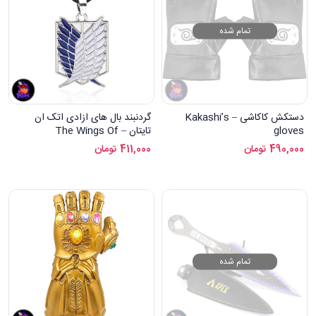
تمام شده
دستکش کاکاشی – Kakashi’s
گردنبند بال های ازادی اتک ان
gloves
تایتان – The Wings Of
Freedom necklace
490,000
تومان
411,000
تومان
تمام شده