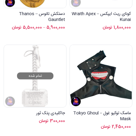
کونای ریث ایپکس – Wraith Apex
دستکش تانوس – Thanos
Gauntlet
Kunai
1,800,000
تومان
5,900,000
–
5,500,000
تومان
تمام شده
ماسک توکیو غول – Tokyo Ghoul
جاکلیدی پتک ثور
Mask
300,000
تومان
2,450,000
تومان