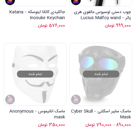
چوب دستی لوسیوس مالفوی هری
جاکلیدی کاتانا اینوسکه – Katana
پاتر – Lucius Malfoy wand
Inosuke Keychain
999,000
تومان
576,000
تومان
تمام شده
تمام شده
ماسک سایبر اسکلتی – Cyber Skull
ماسک انانیموس – Anonymous
mask
Mask
890,000
–
790,000
تومان
350,000
تومان