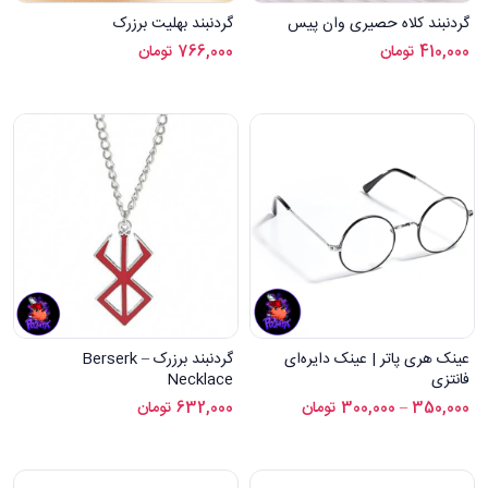
گردنبند کلاه حصیری وان پیس
گردنبند بهلیت برزرک
410,000
تومان
766,000
تومان
عینک هری پاتر | عینک دایره‌ای
گردنبند برزرک – Berserk
فانتزی
Necklace
350,000
–
300,000
تومان
632,000
تومان