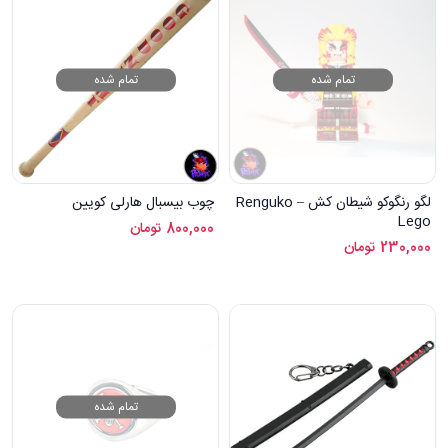
تمام شده
تمام شده
لگو رنگوکو شیطان کش – Renguko
چوب بیسبال هارلی کویین
Lego
800,000
تومان
230,000
تومان
تمام شده